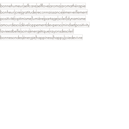
bonnehumeur
selfcare
selflove
aroma
aromathérapie
bonheur
joie
gratitude
reconnaissance
émerveillement
positivité
optimisme
lumière
partage
soleil
dynamisme
amourdesoi
développement
devperso
mindset
positivity
lavieestbelle
soins
énergétique
rayonsdesoleil
bonnesondes
énergie
happiness
happy
joiedevivre
Posts récents
Voir tout